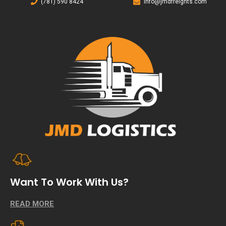
(781) 590 8424
info@jmdfreights.com
Want To Work With Us?
READ MORE